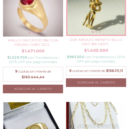
DIJE ABRAZO INFINITO SELLO
ANILLO ORO ROJO 18K CON
ORO 18K CERTI...
PIEDRA CUBIC ROJ...
$1.405.000
$1.471.000
$983.500
con
Transferencia I (30%
$1.029.700
con
Transferencia I
OFF por pago contado)
(30% OFF por pago contado)
9
cuotas sin interés de
$156.111,11
9
cuotas sin interés de
$163.444,44
AGREGAR AL CARRITO