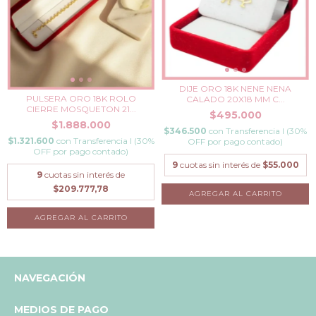
DIJE ORO 18K NENE NENA
PULSERA ORO 18K ROLO
CALADO 20X18 MM C...
CIERRE MOSQUETON 21...
$495.000
$1.888.000
$346.500
con
Transferencia I (30%
$1.321.600
con
Transferencia I (30%
OFF por pago contado)
OFF por pago contado)
9
cuotas sin interés de
$55.000
9
cuotas sin interés de
$209.777,78
NAVEGACIÓN
MEDIOS DE PAGO