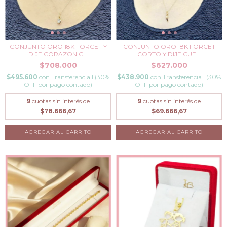
CONJUNTO ORO 18K FORCET Y
CONJUNTO ORO 18K FORCET
DIJE CORAZON C...
CORTO Y DIJE CUE...
$708.000
$627.000
$495.600
con
Transferencia I (30%
$438.900
con
Transferencia I (30%
OFF por pago contado)
OFF por pago contado)
9
cuotas sin interés de
9
cuotas sin interés de
$78.666,67
$69.666,67