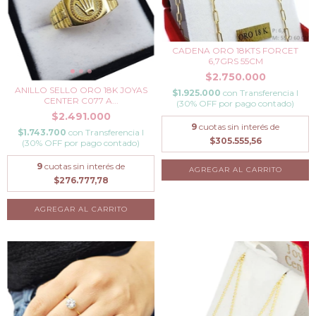
CADENA ORO 18KTS FORCET
6,7GRS 55CM
$2.750.000
ANILLO SELLO ORO 18K JOYAS
$1.925.000
con
Transferencia I
CENTER C077 A...
(30% OFF por pago contado)
$2.491.000
9
cuotas sin interés de
$1.743.700
con
Transferencia I
$305.555,56
(30% OFF por pago contado)
9
cuotas sin interés de
$276.777,78
AGREGAR AL CARRITO