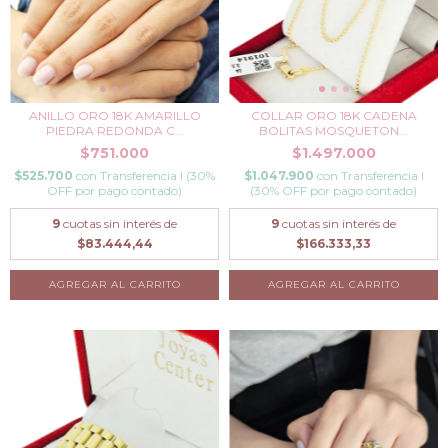
ANILLO ORO 18K AMARILLO
COLLAR ORO 18K CADENA
PIEDRA REDONDA C...
BOLITAS MOSQUETON...
$751.000
$1.497.000
$525.700
con
Transferencia I (30%
$1.047.900
con
Transferencia I
OFF por pago contado)
(30% OFF por pago contado)
9
cuotas sin interés de
9
cuotas sin interés de
$83.444,44
$166.333,33
AGREGAR AL CARRITO