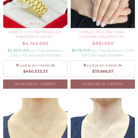
ANILLO ORO 18K AMARILLO
ANILLO ORO 18K TIARA
PHANTER 10 GR NU...
CORONA ITALIANO C47...
$4.143.000
$681.000
$2.900.100
con
Transferencia I
$476.700
con
Transferencia I (30%
(30% OFF por pago contado)
OFF por pago contado)
9
cuotas sin interés de
9
cuotas sin interés de
$460.333,33
$75.666,67
AGREGAR AL CARRITO
AGREGAR AL CARRITO