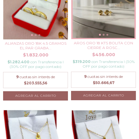
AROS ORO 18 KTS BOLITA CON
ALIANZAS ORO 18K 4.5 GRAMOS
CIERRE A ROSC...
EL PAR GRABA...
$456.000
$1.832.000
$319.200
con
Transferencia I (30%
$1.282.400
con
Transferencia I
OFF por pago contado)
(30% OFF por pago contado)
9
cuotas sin interés de
9
cuotas sin interés de
$50.666,67
$203.555,56
AGREGAR AL CARRITO