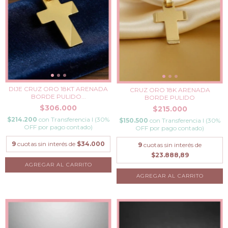
DIJE CRUZ ORO 18KT ARENADA
CRUZ ORO 18K ARENADA
BORDE PULIDO...
BORDE PULIDO
$306.000
$215.000
$214.200
con
Transferencia I (30%
$150.500
con
Transferencia I (30%
OFF por pago contado)
OFF por pago contado)
9
cuotas sin interés de
$34.000
9
cuotas sin interés de
$23.888,89