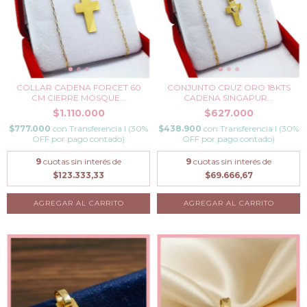
COLLAR CADENA FORCET 60
CONJUNTO CRUZ ORO 18KTS
CM CIERRE MOSQUE...
CADENA SINGAPUR...
$1.110.000
$627.000
$777.000
con
Transferencia I (30%
$438.900
con
Transferencia I (30%
OFF por pago contado)
OFF por pago contado)
9
cuotas sin interés de
9
cuotas sin interés de
$123.333,33
$69.666,67