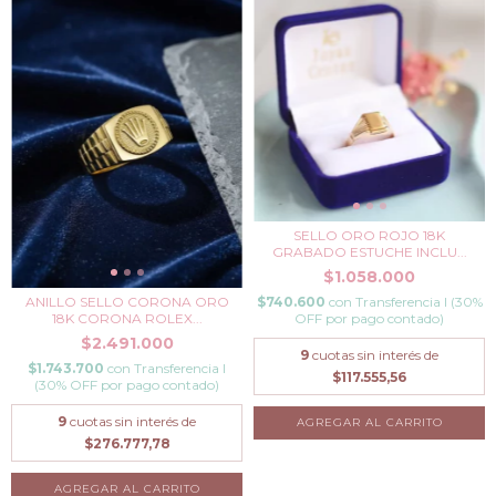
SELLO ORO ROJO 18K
GRABADO ESTUCHE INCLU...
$1.058.000
ANILLO SELLO CORONA ORO
$740.600
con
Transferencia I (30%
18K CORONA ROLEX...
OFF por pago contado)
$2.491.000
9
cuotas sin interés de
$1.743.700
con
Transferencia I
$117.555,56
(30% OFF por pago contado)
9
cuotas sin interés de
AGREGAR AL CARRITO
$276.777,78
AGREGAR AL CARRITO