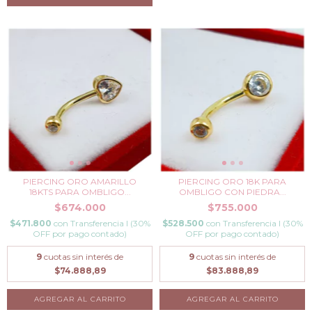
PIERCING ORO AMARILLO
PIERCING ORO 18K PARA
18KTS PARA OMBLIGO...
OMBLIGO CON PIEDRA...
$674.000
$755.000
$471.800
con
Transferencia I (30%
$528.500
con
Transferencia I (30%
OFF por pago contado)
OFF por pago contado)
9
cuotas sin interés de
9
cuotas sin interés de
$74.888,89
$83.888,89