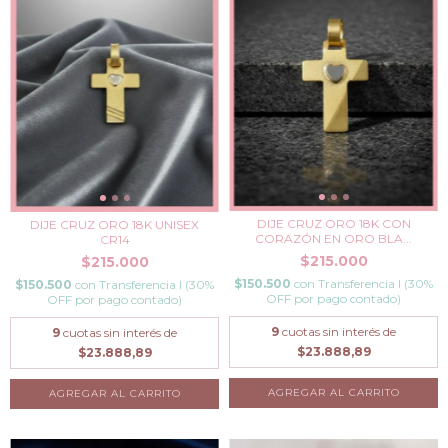
DIJE CRUZ ORO 18K CON
DIJE CRUZ ORO 18K UNISEX
CORAZÓN EN ORO BLA...
CR14
$215.000
$215.000
$150.500
con
Transferencia I (30%
$150.500
con
Transferencia I (30%
OFF por pago contado)
OFF por pago contado)
9
cuotas sin interés de
9
cuotas sin interés de
$23.888,89
$23.888,89