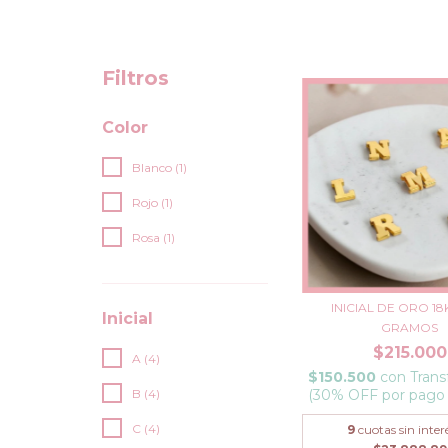
Filtros
Color
Blanco (1)
Rojo (1)
Rosa (1)
INICIAL DE ORO 18
Inicial
GRAMOS
$215.000
A (4)
$150.500
con
Trans
B (4)
(30% OFF por pago
C (4)
9
cuotas sin inter