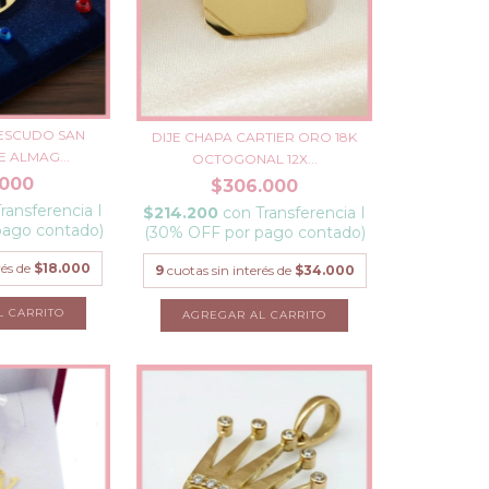
 ESCUDO SAN
DIJE CHAPA CARTIER ORO 18K
 ALMAG...
OCTOGONAL 12X...
.000
$306.000
ransferencia I
$214.200
con
Transferencia I
pago contado)
(30% OFF por pago contado)
rés de
$18.000
9
cuotas sin interés de
$34.000