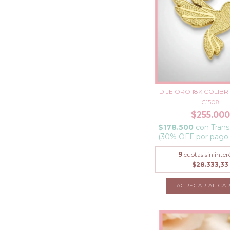
DIJE ORO 18K COLIBRÍ
C1508
$255.000
$178.500
con
Trans
(30% OFF por pago
9
cuotas sin inter
$28.333,33