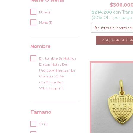
Nene O Nena
$306.00
$214.200
con
Trans
Nena (1)
(30% OFF por pago
Nene (1)
9
cuotas sin interés de
Nombre
El Nombre Se Notifica
En Las Notas Del
Pedido Al Realizar La
Compra. O Se
Confirma Por
Whatsapp. (1)
Tamaño
10 (1)