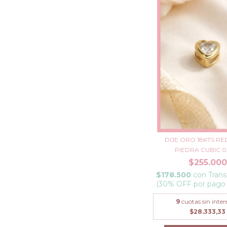
DIJE ORO 18KTS 
PIEDRA CUBIC 0,
$255.000
$178.500
con
Trans
(30% OFF por pago
9
cuotas sin inter
$28.333,33