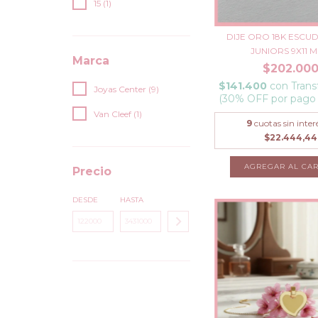
15 (1)
DIJE ORO 18K ESCU
JUNIORS 9X11 MM
Marca
$202.00
$141.400
con
Trans
Joyas Center (9)
(30% OFF por pago
Van Cleef (1)
9
cuotas sin inter
$22.444,44
Precio
DESDE
HASTA