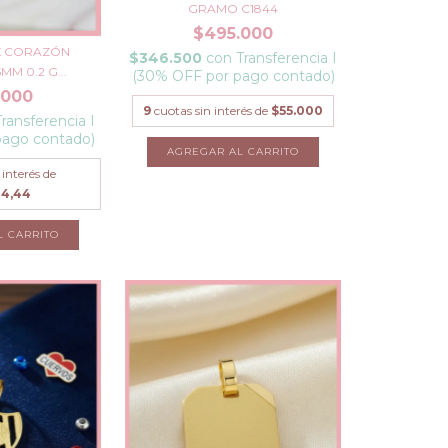
GRAMO C1844
$495.000
8K CORAZÓN
$346.500
con
Transferencia I
M 0.2 G...
(30% OFF por pago contado)
.000
9
cuotas sin interés de
$55.000
Transferencia I
pago contado)
 interés de
44,44