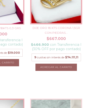
DIJE ORO 18 KTS CORONA 1,5GR
18KTS 0,3 GRS
CON PIEDRAS...
.000
$667.000
ransferencia I
pago contado)
$466.900
con
Transferencia I
(30% OFF por pago contado)
rés de
$19.000
9
cuotas sin interés de
$74.111,11
L CARRITO