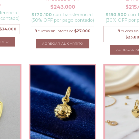
0
$243.000
$215
ferencia I
$170.100
con
Transferencia I
$150.500
con
 contado)
(30% OFF por pago contado)
(30% OFF por 
$34.000
9
cuotas sin interés de
$27.000
9
cuotas sin
$23.8