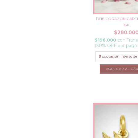
DIJE CORAZÓN CARTI
18K
$280.00
$196.000
con
Trans
(30% OFF por pago
9
cuotas sin interés de