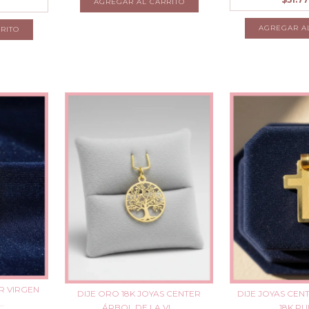
AGREGAR AL CARRITO
AGREGAR A
RITO
ER VIRGEN
DIJE ORO 18K JOYAS CENTER
DIJE JOYAS CE
.
ÁRBOL DE LA VI...
18K P