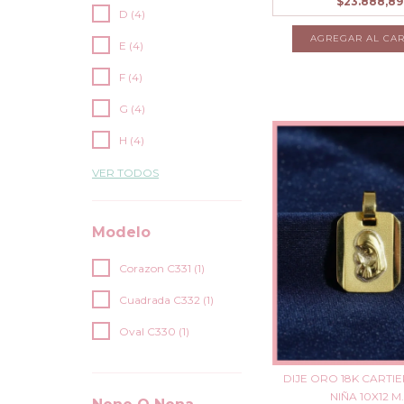
$23.888,89
D (4)
AGREGAR AL CAR
E (4)
F (4)
G (4)
H (4)
VER TODOS
Modelo
Corazon C331 (1)
Cuadrada C332 (1)
Oval C330 (1)
DIJE ORO 18K CARTI
NIÑA 10X12 M..