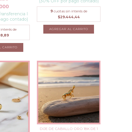
(30% OFF por pago contado)
.000
9
cuotas sin interés de
Transferencia I
$29.444,44
pago contado)
 interés de
88,89
DIJE DE CABALLO ORO 18K DE 1