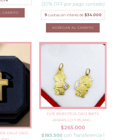
(30% OFF por pago contado)
L CARRITO
9
cuotas sin interés de
$34.000
DIJE BEBOTE/A ORO 18KTS
AMARILLO Y BLANC...
$265.000
NTER CRUZ ORO
$185.500
con
Transferencia I
ULIDO