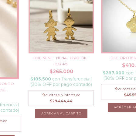
DIJE NENE - NENA - ORO 18K -
DIJE ORO 18
0,5GRS
$410
$265.000
$287.000
con
(30% OFF por 
$185.500
con
Transferencia I
REDONDO
(30% OFF por pago contado)
9
cuotas sin
5G...
9
cuotas sin interés de
$45.55
$29.444,44
ferencia I
AGREGAR A
 contado)
és de