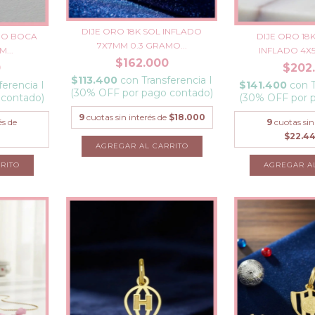
DIJE ORO 18K SOL INFLADO
DO BOCA
DIJE ORO 1
7X7MM 0.3 GRAMO...
...
INFLADO 4X5M
$162.000
0
$202
$113.400
con
Transferencia I
ferencia I
$141.400
con
(30% OFF por pago contado)
 contado)
(30% OFF por 
9
cuotas sin interés de
$18.000
és de
9
cuotas sin
$22.4