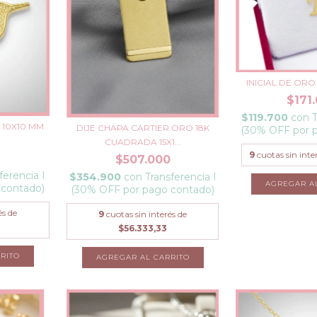
INICIAL DE ORO 
$171
$119.700
con
T
 10X10 MM
DIJE CHAPA CARTIER ORO 18K
(30% OFF por 
CUADRADA 15X1...
9
cuotas sin inte
$507.000
ferencia I
$354.900
con
Transferencia I
AGREGAR A
 contado)
(30% OFF por pago contado)
és de
9
cuotas sin interés de
$56.333,33