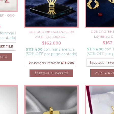
ER - ORO
0
DIJE ORO 18K
DIJE ORO 18K ESCUDO CLUB
ferencia I
LORENZO DE
ATLÉTICO HURACÁ...
 contado)
$162
$162.000
$31.111,11
$113.400
con
T
$113.400
con
Transferencia I
(30% OFF por 
(30% OFF por pago contado)
9
cuotas sin inte
9
cuotas sin interés de
$18.000