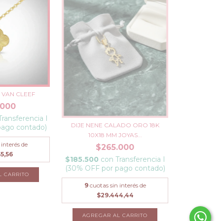
K VAN CLEEF
.000
Transferencia I
DIJE NENE CALADO ORO 18K
pago contado)
10X18 MM JOYAS...
 interés de
$265.000
5,56
$185.500
con
Transferencia I
(30% OFF por pago contado)
L CARRITO
9
cuotas sin interés de
$29.444,44