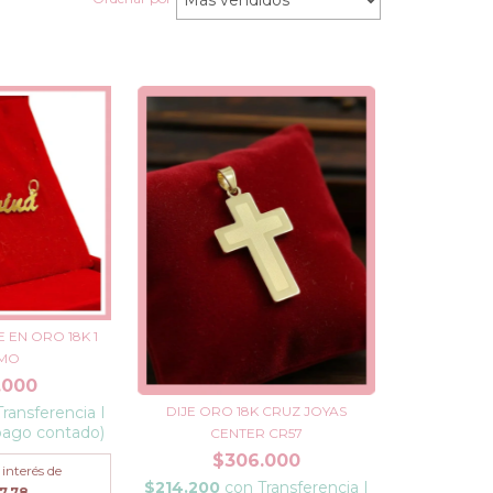
 EN ORO 18K 1
MO
.000
DIJE ORO 18K CRUZ JOYAS
Transferencia I
pago contado)
CENTER CR57
$306.000
 interés de
$214.200
con
Transferencia I
7,78