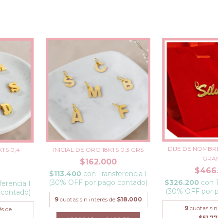
DIJE DE NOMBRE
INICIAL DE ORO 18KTS 0,3 GRS
KTS 0,4
GRA
$162.000
$466
$113.400
con
Transferencia I
(30% OFF por pago contado)
$326.200
con
ferencia I
(30% OFF por 
 contado)
9
cuotas sin interés de
$18.000
9
cuotas sin
és de
$51.77