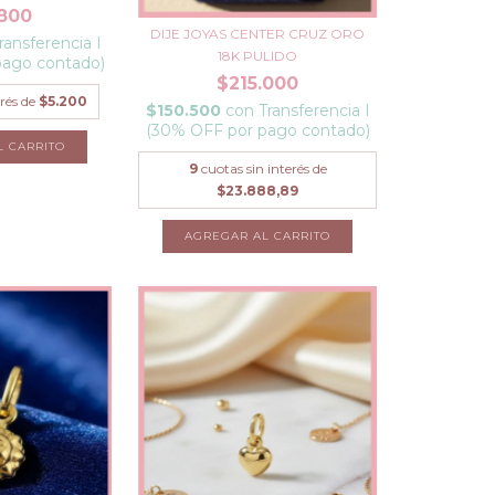
800
DIJE JOYAS CENTER CRUZ ORO
ransferencia I
18K PULIDO
pago contado)
$215.000
erés de
$5.200
$150.500
con
Transferencia I
(30% OFF por pago contado)
9
cuotas sin interés de
$23.888,89