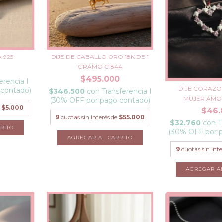
A 925
DIJE DE CABALLO ORO 18K DE 1
GRAMO C1844
$495.000
erencia I
DIJE CORAZO
 contado)
$346.500
con
Transferencia I
MUJER AMOR
(30% OFF por pago contado)
e
$5.000
$46.
9
cuotas sin interés de
$55.000
$32.760
con
T
RITO
(30% OFF por 
9
cuotas sin int