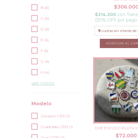
$306.00
B (6)
$214.200
con
Trans
C (6)
(30% OFF por pago
D (6)
9
cuotas sin interés de
E (6)
F (6)
G (6)
H (4)
VER TODOS
Modelo
Corazon C331 (1)
Cuadrada C332 (1)
DIJE ESCUDO PLATA 9
$72.000
Oval C330 (1)