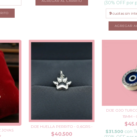
AGREGAR AL CARRITO
(30% OFF por 
RITO
9
cuotas sin int
DIJE OJO TURCO
15MM - 0
$45.
DIJE HUELLA PERRITO - 0,6GRS -
Z JOYAS
$31.500
con
T
$40.500
7
(30% OFF por 