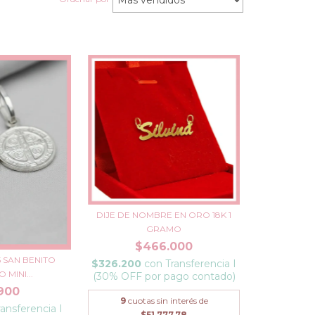
DIJE DE NOMBRE EN ORO 18K 1
GRAMO
$466.000
5 SAN BENITO
$326.200
con
Transferencia I
 MINI...
(30% OFF por pago contado)
900
9
cuotas sin interés de
ransferencia I
$51.777,78