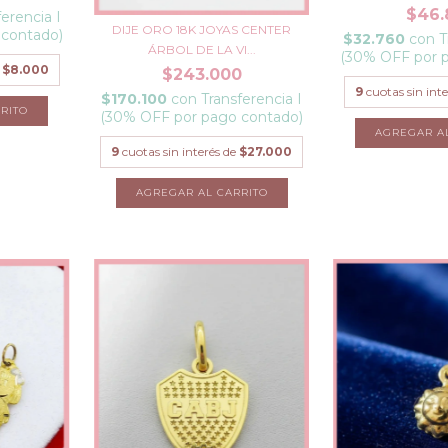
$46.
ferencia I
DIJE ORO 18K JOYAS CENTER
 contado)
$32.760
con
T
ÁRBOL DE LA VI...
(30% OFF por 
e
$8.000
$243.000
9
cuotas sin int
$170.100
con
Transferencia I
RITO
(30% OFF por pago contado)
9
cuotas sin interés de
$27.000