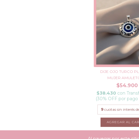
DIJE OJO TURCO PL
MUJER AMULETO 
$54.900
$38.430
con
Trans
(30% OFF por pago
9
cuotas sin interés d
Al navegar por este sit