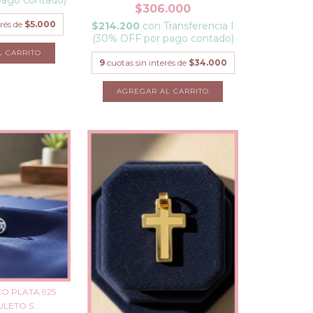
$306.000
erés de
$5.000
$214.200
con
Transferencia I
(30% OFF por pago contado)
9
cuotas sin interés de
$34.000
CO PLATA 925
LETO S...