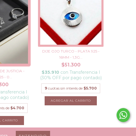
DIJE OJO TURCO - PLATA 925 -
16MM - 1,3G...
$51.300
DE JUSTICIA -
$35.910
con
Transferencia I
 - 0...
(30% OFF por pago contado)
300
9
cuotas sin interés de
$5.700
ransferencia I
pago contado)
erés de
$4.700
mpra.
ENTENDIDO