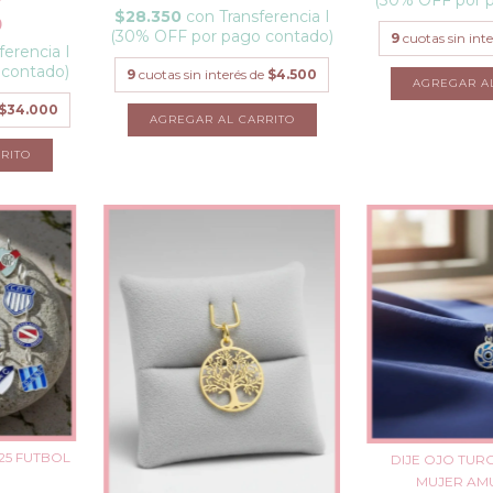
$28.350
con
Transferencia I
0
(30% OFF por pago contado)
9
cuotas sin int
ferencia I
 contado)
9
cuotas sin interés de
$4.500
$34.000
25 FUTBOL
DIJE OJO TUR
MUJER AMU