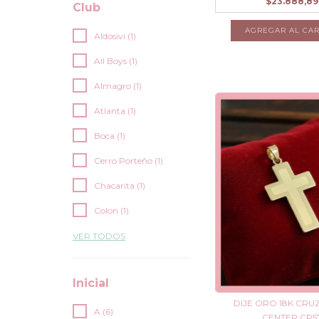
$23.888,89
Club
AGREGAR AL CAR
Aldosivi (1)
All Boys (1)
Almagro (1)
Atlanta (1)
Boca (1)
Cerro Porteño (1)
Chacarita (1)
Colon (1)
VER TODOS
Inicial
DIJE ORO 18K CRU
A (6)
CENTER CR5