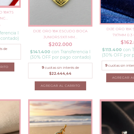
O 18KTS
C...
0
DIJE ORO 18K
DIJE ORO 18K ESCUDO BOCA
ferencia I
7X7MM 0.3
JUNIORS 9X11 MM...
 contado)
$162
$202.000
és de
$113.400
con
T
$141.400
con
Transferencia I
(30% OFF por 
(30% OFF por pago contado)
9
cuotas sin inte
9
cuotas sin interés de
$22.444,44