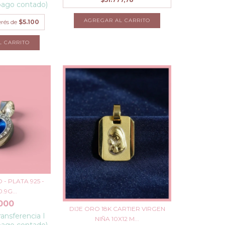
pago contado)
AGREGAR AL CARRITO
erés de
$5.100
 - PLATA 925 -
.9G...
000
DIJE ORO 18K CARTIER VIRGEN
ransferencia I
NIÑA 10X12 M...
pago contado)