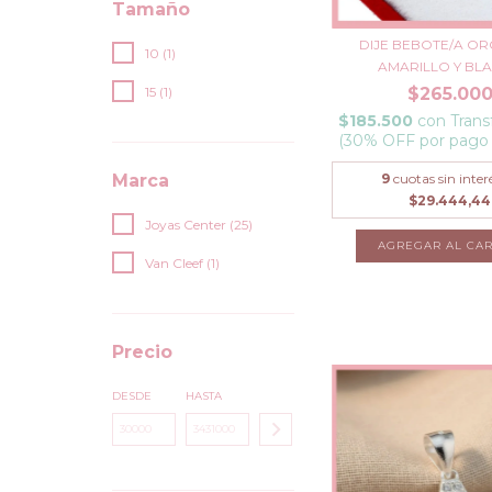
Tamaño
DIJE BEBOTE/A OR
10 (1)
AMARILLO Y BLAN
15 (1)
$265.00
$185.500
con
Trans
(30% OFF por pago
Marca
9
cuotas sin inter
$29.444,44
Joyas Center (25)
Van Cleef (1)
Precio
DESDE
HASTA