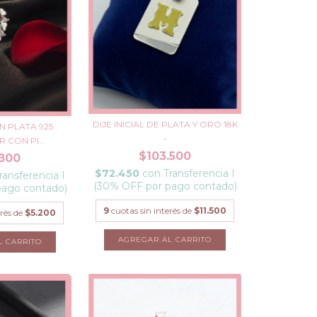
DIJE INICIAL DE PLATA Y ORO 18K
N PLATA 925
-
 CON PI...
$103.500
800
$72.450
con
Transferencia I
ransferencia I
(30% OFF por pago contado)
pago contado)
9
cuotas sin interés de
$11.500
erés de
$5.200
AGREGAR AL CARRITO