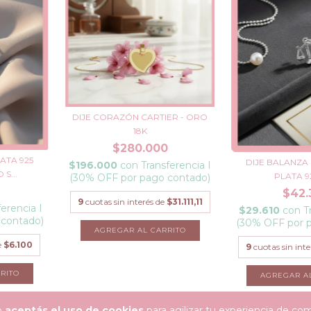
DIJE CORAZÓN CARTIER - ORO
18K
$280.000
ATA 925
DIJE BALANZA 
$196.000
con
Transferencia I
S...
PLATA 925
(30% OFF por pago contado)
$42.
9
cuotas sin interés de
$31.111,11
ferencia I
$29.610
con
T
 contado)
(30% OFF por 
e
$6.100
9
cuotas sin int
io
aceptás el uso de cookies
para agilizar tu experiencia de co