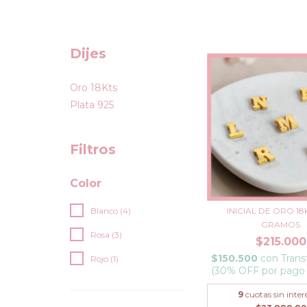
Dijes
Oro 18Kts
Plata 925
Filtros
Color
Blanco (4)
INICIAL DE ORO 18
GRAMOS
Rosa (3)
$215.000
$150.500
con
Trans
Rojo (1)
(30% OFF por pago
9
cuotas sin inter