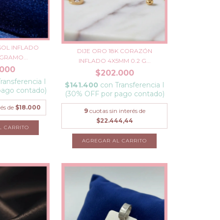
 SOL INFLADO
DIJE ORO 18K CORAZÓN
 GRAMO...
INFLADO 4X5MM 0.2 G...
.000
$202.000
ransferencia I
$141.400
con
Transferencia I
pago contado)
(30% OFF por pago contado)
rés de
$18.000
9
cuotas sin interés de
$22.444,44