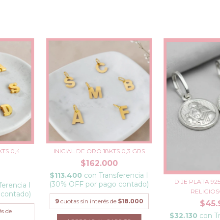
INICIAL DE ORO 18KTS 0,3 GRS
KTS 0,4
$162.000
$113.400
con
Transferencia I
DIJE PLATA 92
(30% OFF por pago contado)
ferencia I
RELIGIOSO
 contado)
9
cuotas sin interés de
$18.000
$45.
és de
$32.130
con
T