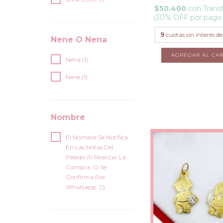
$50.400
con
Trans
(30% OFF por pago
9
cuotas sin interés d
Nene O Nena
AGREGAR AL CAR
Nena (1)
Nene (1)
Nombre
El Nombre Se Notifica
En Las Notas Del
Pedido Al Realizar La
Compra. O Se
Confirma Por
Whatsapp. (1)