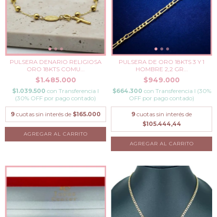
PULSERA DENARIO RELIGIOSA
PULSERA DE ORO 18KTS 3 Y 1
ORO 18KTS COMU...
HOMBRE 2,2 GR...
$1.485.000
$949.000
$1.039.500
con
Transferencia I
$664.300
con
Transferencia I (30%
(30% OFF por pago contado)
OFF por pago contado)
9
cuotas sin interés de
$165.000
9
cuotas sin interés de
$105.444,44