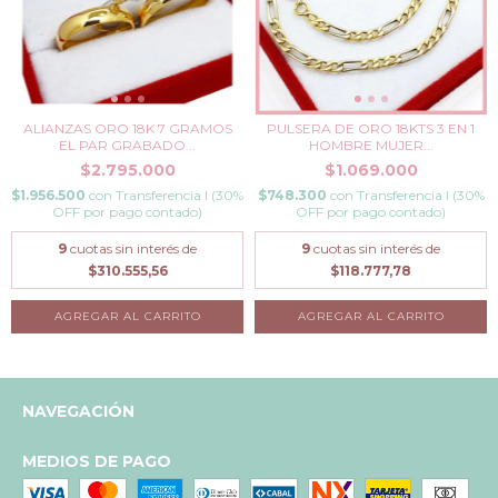
ALIANZAS ORO 18K 7 GRAMOS
PULSERA DE ORO 18KTS 3 EN 1
EL PAR GRABADO...
HOMBRE MUJER...
$2.795.000
$1.069.000
$1.956.500
con
Transferencia I (30%
$748.300
con
Transferencia I (30%
OFF por pago contado)
OFF por pago contado)
9
cuotas sin interés de
9
cuotas sin interés de
$310.555,56
$118.777,78
AGREGAR AL CARRITO
NAVEGACIÓN
MEDIOS DE PAGO