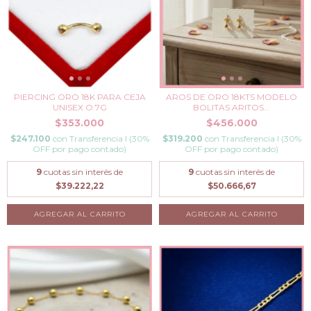
PIERCING ORO 18K PARA CEJA
AROS DE ORO 18KTS MODELO
UNISEX O.7G
BOLITAS ARITOS...
$353.000
$456.000
$247.100
con
Transferencia I (30%
$319.200
con
Transferencia I (30%
OFF por pago contado)
OFF por pago contado)
9
cuotas sin interés de
9
cuotas sin interés de
$39.222,22
$50.666,67