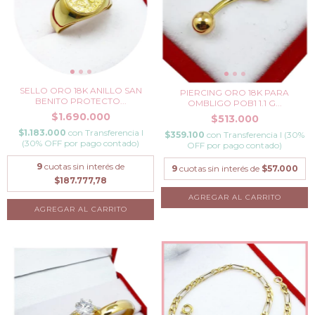
SELLO ORO 18K ANILLO SAN
PIERCING ORO 18K PARA
BENITO PROTECTO...
OMBLIGO POB1 1.1 G...
$1.690.000
$513.000
$1.183.000
con
Transferencia I
$359.100
con
Transferencia I (30%
(30% OFF por pago contado)
OFF por pago contado)
9
cuotas sin interés de
9
cuotas sin interés de
$57.000
$187.777,78
AGREGAR AL CARRITO