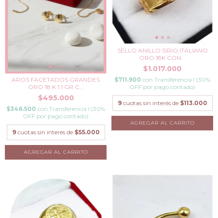
SELLO ANILLO SIRIO ITALIANO
ORO 18K CON...
$1.017.000
$711.900
con
Transferencia I (30%
AROS FACETADOS GRANDES
OFF por pago contado)
ORO 18 K 1.1 GR C...
$495.000
9
cuotas sin interés de
$113.000
$346.500
con
Transferencia I (30%
OFF por pago contado)
AGREGAR AL CARRITO
9
cuotas sin interés de
$55.000