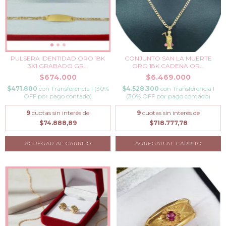
PULSERA IDENTIDAD ORO 18K
CONJUNTO SAN LA MUERTE
3X1 GRABADO GR...
ORO 18K CADENA OR...
$674.000
$6.469.000
$471.800
con
Transferencia I (30%
$4.528.300
con
Transferencia I
OFF por pago contado)
(30% OFF por pago contado)
9
cuotas sin interés de
9
cuotas sin interés de
$74.888,89
$718.777,78