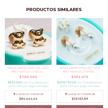
PRODUCTOS SIMILARES
AROS ABRIDORES DE ORO
AROS ABRIDORES DE ORO
18KT MARCA CH BOLI...
18KT MARCA CH PERL...
$760.000
$352.475
$532.000
con
Transferencia I
$246.732,50
con
Transferencia I
(30% OFF por pago contado)
(30% OFF por pago contado)
9
cuotas sin interés de
9
cuotas sin interés de
$84.444,44
$39.163,89