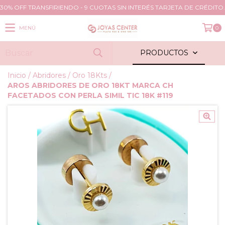
30% OFF TRANSFIRIENDO - 9 CUOTAS SIN INTERÉS TARJETA DE CRÉDITO.
MENÚ
0
PRODUCTOS
Inicio
/
Abridores
/
Oro 18Kts
/
AROS ABRIDORES DE ORO 18KT MARCA CH
FACETADOS CON PERLA SIMIL TIC 18K #119