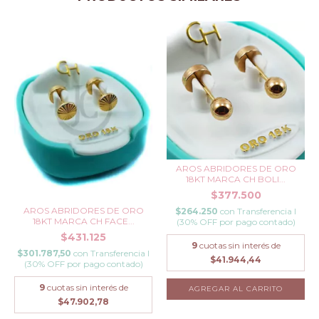
AROS ABRIDORES DE ORO
18KT MARCA CH BOLI...
$377.500
AROS ABRIDORES DE ORO
$264.250
con
Transferencia I
18KT MARCA CH FACE...
(30% OFF por pago contado)
$431.125
9
cuotas sin interés de
$301.787,50
con
Transferencia I
$41.944,44
(30% OFF por pago contado)
9
cuotas sin interés de
$47.902,78