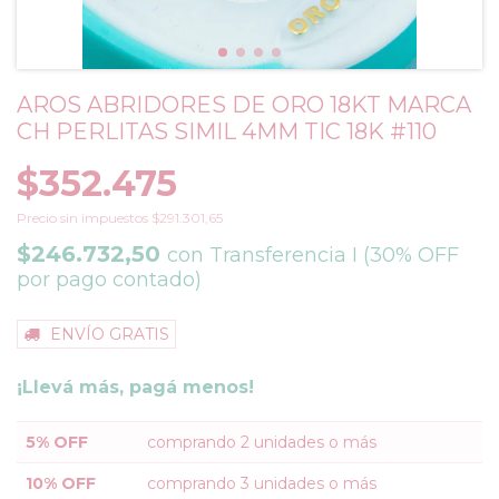
AROS ABRIDORES DE ORO 18KT MARCA
CH PERLITAS SIMIL 4MM TIC 18K #110
$352.475
Precio sin impuestos
$291.301,65
$246.732,50
con
Transferencia I (30% OFF
por pago contado)
ENVÍO GRATIS
¡Llevá más, pagá menos!
5% OFF
comprando 2 unidades o más
10% OFF
comprando 3 unidades o más