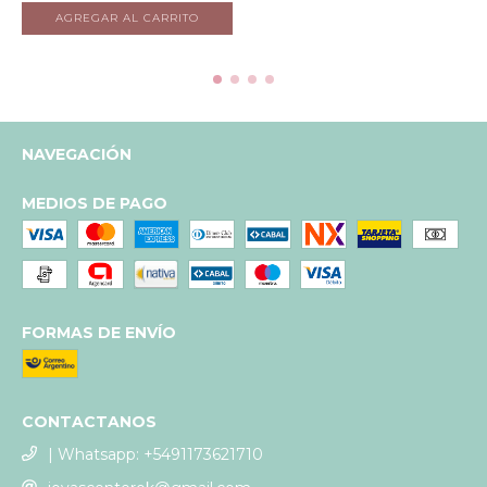
NAVEGACIÓN
MEDIOS DE PAGO
FORMAS DE ENVÍO
CONTACTANOS
| Whatsapp: +5491173621710