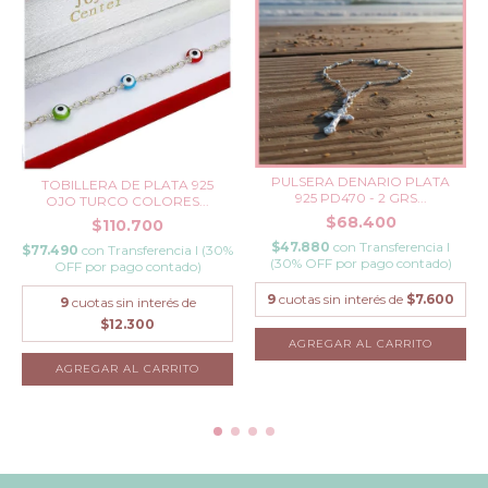
PULSERA DENARIO PLATA
TOBILLERA DE PLATA 925
925 PD470 - 2 GRS...
OJO TURCO COLORES...
$68.400
$110.700
$47.880
con
Transferencia I
$77.490
con
Transferencia I (30%
(30% OFF por pago contado)
OFF por pago contado)
9
cuotas sin interés de
$7.600
9
cuotas sin interés de
$12.300