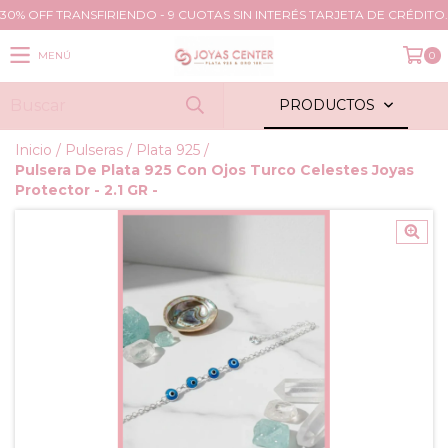
30% OFF TRANSFIRIENDO - 9 CUOTAS SIN INTERÉS TARJETA DE CRÉDITO.
MENÚ
0
PRODUCTOS
Inicio
/
Pulseras
/
Plata 925
/
Pulsera De Plata 925 Con Ojos Turco Celestes Joyas
Protector - 2.1 GR -