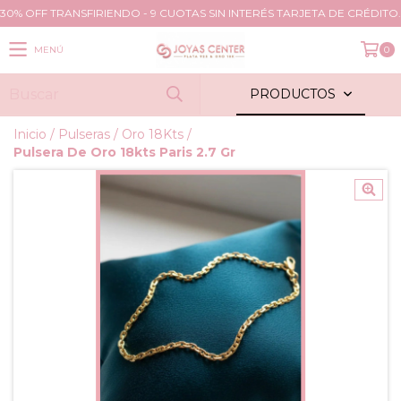
30% OFF TRANSFIRIENDO - 9 CUOTAS SIN INTERÉS TARJETA DE CRÉDITO.
MENÚ
0
PRODUCTOS
Inicio
/
Pulseras
/
Oro 18Kts
/
Pulsera De Oro 18kts Paris 2.7 Gr