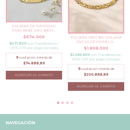
PULSERA DE IDENTIDAD
PARA BEBÉ ORO 18KTS...
$674.000
PULSERA ORO 18K GIULIANA
TRICOLOR MODELO...
$471.800
con
Transferencia I
(30% OFF por pago contado)
$1.808.000
$1.265.600
con
Transferencia I
9
cuotas sin interés de
(30% OFF por pago contado)
$74.888,89
9
cuotas sin interés de
$200.888,89
NAVEGACIÓN