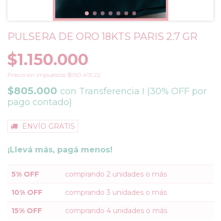
PULSERA DE ORO 18KTS PARIS 2.7 GR
$1.150.000
Precio sin impuestos
$950.413,22
$805.000
con
Transferencia I (30% OFF por
pago contado)
ENVÍO GRATIS
¡Llevá más, pagá menos!
5% OFF
comprando 2 unidades o más
10% OFF
comprando 3 unidades o más
15% OFF
comprando 4 unidades o más