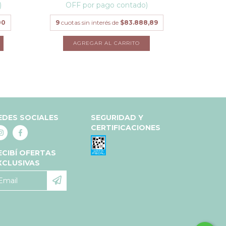
)
OFF por pago contado)
OFF
00
9
cuotas sin interés de
$83.888,89
9
cuotas
EDES SOCIALES
SEGURIDAD Y
CERTIFICACIONES
ECIBÍ OFERTAS
XCLUSIVAS