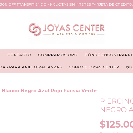
30% OFF TRANSFIRIENDO - 9 CUOTAS SIN INTERÉS TARJETA DE CRÉDITO.
R
CONTACTO
COMPRAMOS ORO
DÓNDE ENCONTRARN
DAS PARA ANILLOS/ALIANZAS
CONOCÉ JOYAS CENTER
📖
 Blanco Negro Azul Rojo Fucsia Verde
PIERCIN
NEGRO A
$125.0