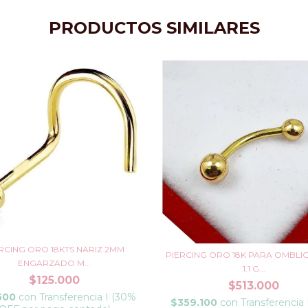
PRODUCTOS SIMILARES
RCING ORO 18KTS NARIZ 2MM
PIERCING ORO 18K PARA OMBLI
ENGARZADO M...
1.1 G...
$125.000
$513.000
500
con
Transferencia I (30%
$359.100
con
Transferencia