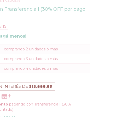
os
$103.305,79
on
Transferencia I (30% OFF por pago
TIS
pagá menos!
comprando 2 unidades o más
comprando 3 unidades o más
comprando 4 unidades o más
N INTERÉS DE
$13.888,89
ento
pagando con Transferencia I (30%
ontado)