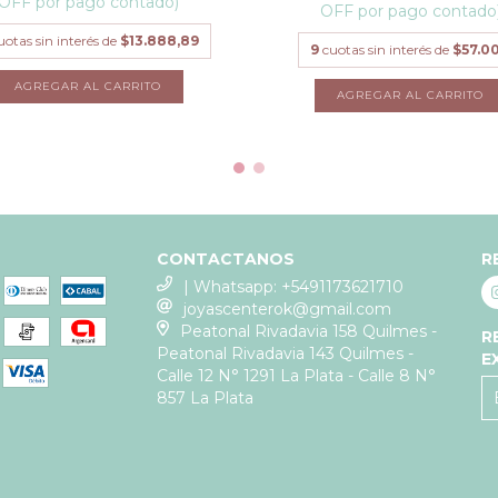
OFF por pago contado)
OFF por pago contado
uotas sin interés de
$13.888,89
9
cuotas sin interés de
$57.0
CONTACTANOS
R
| Whatsapp: +5491173621710
joyascenterok@gmail.com
Peatonal Rivadavia 158 Quilmes -
R
Peatonal Rivadavia 143 Quilmes -
E
Calle 12 N° 1291 La Plata - Calle 8 N°
857 La Plata