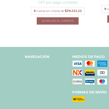
OFF por pago contado)
.111,11
9
c
9
cuotas sin interés de
$39.222,22
NAVEGACIÓN
MEDIOS DE PAGO
FORMAS DE ENVÍO