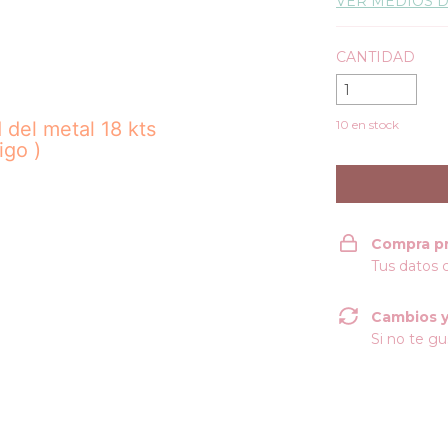
VER MEDIOS 
CANTIDAD
d del metal 18 kts
10
en stock
igo )
Compra p
Tus datos 
Cambios y
Si no te gu