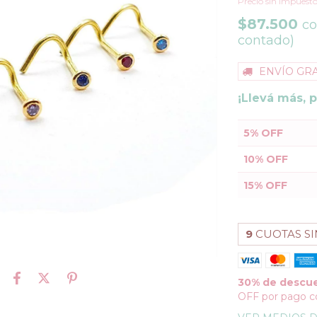
Precio sin impuest
$87.500
c
contado)
ENVÍO GRA
¡Llevá más, 
5% OFF
10% OFF
15% OFF
9
CUOTAS SI
30% de descu
OFF por pago c