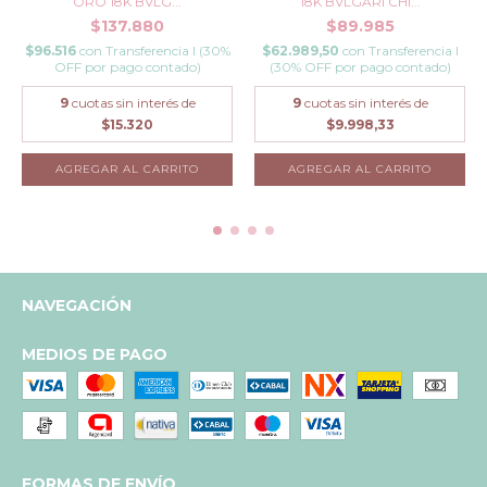
ORO 18K BVLG...
18K BVLGARI CHI...
$137.880
$89.985
$96.516
con
Transferencia I (30%
$62.989,50
con
Transferencia I
OFF por pago contado)
(30% OFF por pago contado)
9
cuotas sin interés de
9
cuotas sin interés de
$15.320
$9.998,33
AGREGAR AL CARRITO
AGREGAR AL CARRITO
NAVEGACIÓN
MEDIOS DE PAGO
FORMAS DE ENVÍO