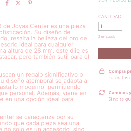
VER MEDIOS 
CANTIDAD
6 de Joyas Center es una pieza
ofisticación. Su diseño de
2
en stock
o, resalta la belleza del oro de
esorio ideal para cualquier
a altura de 28 mm, este dije es
tacar, pero también sutil para el
Compra p
uscan un regalo significativo o
Tus datos 
 Su diseño atemporal se adapta a
 hasta lo moderno, permitiendo
que personal. Además, viene en
Cambios y
te en una opción ideal para
Si no te gu
enter se caracteriza por su
urando que cada pieza sea una
e no solo es un accesorio, sino