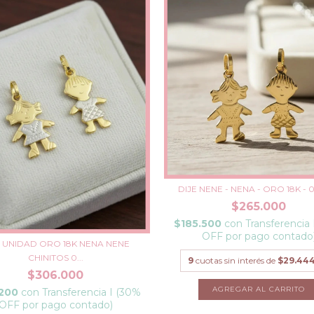
DIJE NENE - NENA - ORO 18K - 
$265.000
$185.500
con
Transferencia
OFF por pago contado
E UNIDAD ORO 18K NENA NENE
CHINITOS 0...
9
cuotas sin interés de
$29.444
$306.000
.200
con
Transferencia I (30%
OFF por pago contado)