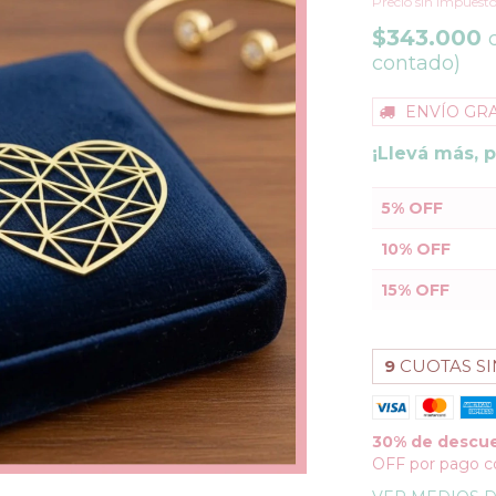
Precio sin impuest
$343.000
contado)
ENVÍO GRA
¡Llevá más, 
5% OFF
10% OFF
15% OFF
9
CUOTAS SI
30% de descu
OFF por pago c