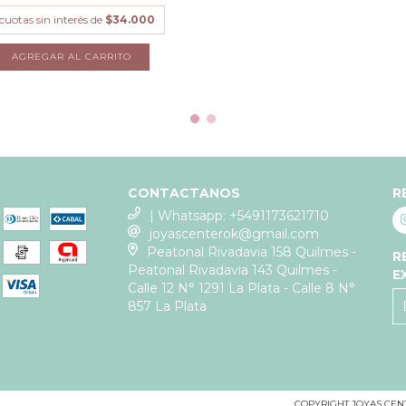
cuotas sin interés de
$34.000
CONTACTANOS
R
| Whatsapp: +5491173621710
joyascenterok@gmail.com
Peatonal Rivadavia 158 Quilmes -
R
Peatonal Rivadavia 143 Quilmes -
E
Calle 12 N° 1291 La Plata - Calle 8 N°
857 La Plata
COPYRIGHT JOYAS CENT