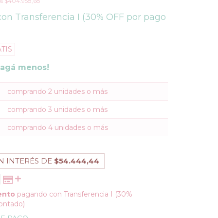
os
$404.958,68
con
Transferencia I (30% OFF por pago
TIS
pagá menos!
comprando 2 unidades o más
comprando 3 unidades o más
comprando 4 unidades o más
N INTERÉS DE
$54.444,44
ento
pagando con Transferencia I (30%
ontado)