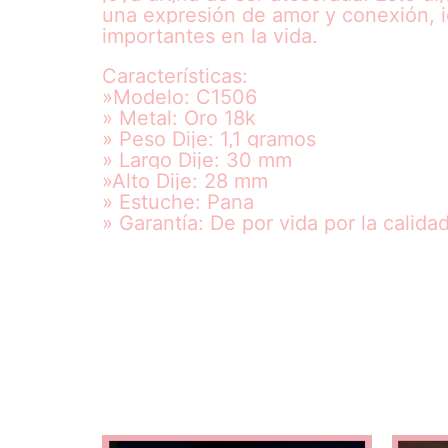
una expresión de amor y conexión, 
importantes en la vida.
Características:
»Modelo: C1506
» Metal: Oro 18k
» Peso Dije: 1,1 gramos
» Largo Dije: 30 mm
»Alto Dije: 28 mm
» Estuche: Pana
» Garantía: De por vida por la calida