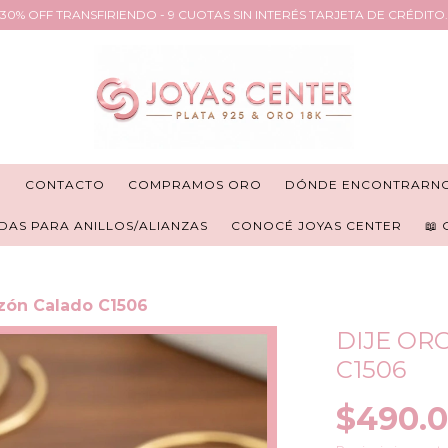
30% OFF TRANSFIRIENDO - 9 CUOTAS SIN INTERÉS TARJETA DE CRÉDITO.
R
CONTACTO
COMPRAMOS ORO
DÓNDE ENCONTRARN
DAS PARA ANILLOS/ALIANZAS
CONOCÉ JOYAS CENTER
📖
azón Calado C1506
DIJE OR
C1506
$490.