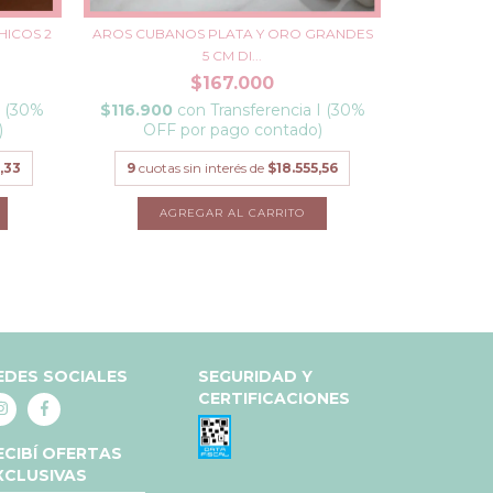
HICOS 2
AROS CUBANOS PLATA Y ORO GRANDES
AROS CUBAN
5 CM DI...
$167.000
I (30%
$116.900
con
Transferencia I (30%
$81.200
co
)
OFF por pago contado)
p
,33
9
cuotas sin interés de
$18.555,56
9
cuotas
EDES SOCIALES
SEGURIDAD Y
CERTIFICACIONES
ECIBÍ OFERTAS
XCLUSIVAS