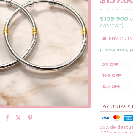
Precio sin impuest
$109.900
contado)
ENVÍO GRA
¡Llevá más, 
5% OFF
10% OFF
15% OFF
9
CUOTAS SI
30% de descu