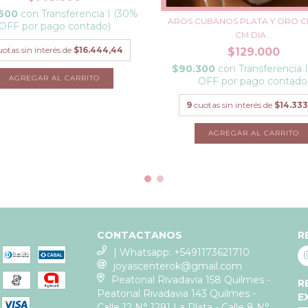
.600
con
Transferencia I (30%
AROS CUBANOS PLATA Y ORO C
OFF por pago contado)
CM DIA...
uotas sin interés de
$16.444,44
$129.000
$90.300
con
Transferencia 
OFF por pago contado
9
cuotas sin interés de
$14.333
CONTACTANOS
R
| Whatsapp: +5491173621710
joyascenterok@gmail.com
Peatonal Rivadavia 158 Quilmes -
R
Peatonal Rivadavia 143 Quilmes -
E
Calle 12 N° 1291 La Plata - Calle 8 N°