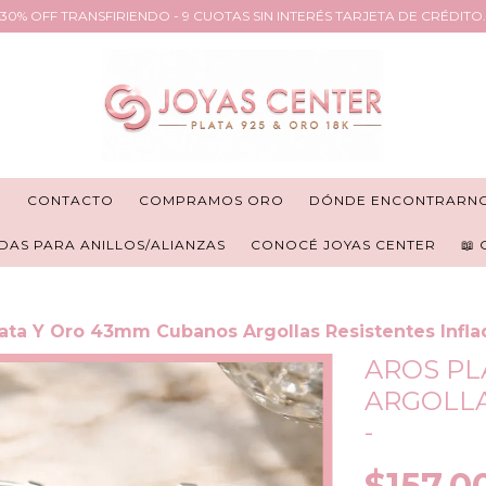
30% OFF TRANSFIRIENDO - 9 CUOTAS SIN INTERÉS TARJETA DE CRÉDITO.
R
CONTACTO
COMPRAMOS ORO
DÓNDE ENCONTRARN
DAS PARA ANILLOS/ALIANZAS
CONOCÉ JOYAS CENTER
📖
lata Y Oro 43mm Cubanos Argollas Resistentes Infla
AROS PL
ARGOLLA
-
$157.0