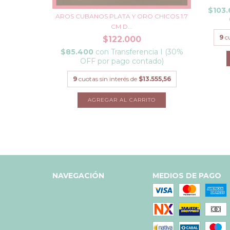
$103
15.000
AROS CUBANOS PLATA Y ORO CHICOS 1.7
CM D...
9
c
$122.000
$85.400
con
Transferencia I (30%
OFF por pago contado)
9
cuotas sin interés de
$13.555,56
NAVEGACIÓN
MEDIOS DE PAGO