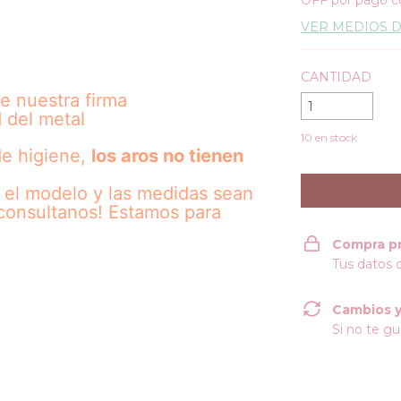
OFF por pago c
VER MEDIOS 
CANTIDAD
de nuestra firma
d del metal
10
en stock
de higiene,
los aros no tienen
 el modelo y las medidas sean
¡consultanos! Estamos para
Compra p
Tus datos 
Cambios y
Si no te gu