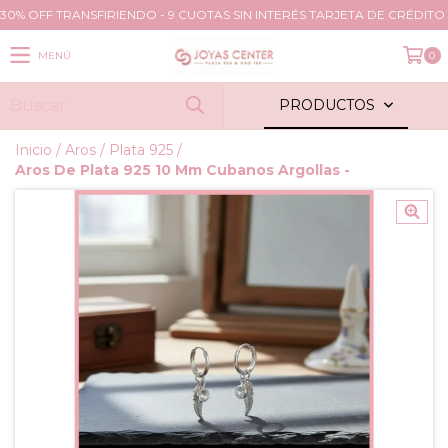
30% OFF TRANSFIRIENDO - 9 CUOTAS SIN INTERÉS TARJETA DE CRÉDITO.
MENÚ
0
PRODUCTOS
Inicio
/
Aros
/
Plata 925
/
Aros De Plata 925 10 Mm Cubanos Argollas -