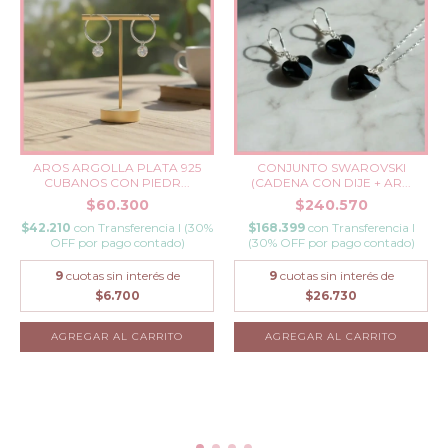
CONJUNTO SWAROVSKI
AROS ARGOLLA PLATA 925
(CADENA CON DIJE + AR...
CUBANOS CON PIEDR...
$240.570
$60.300
$168.399
con
Transferencia I
$42.210
con
Transferencia I (30%
(30% OFF por pago contado)
OFF por pago contado)
9
cuotas sin interés de
9
cuotas sin interés de
$26.730
$6.700