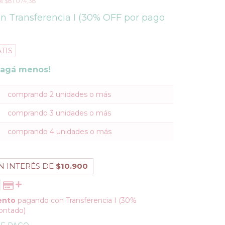
os
$81.074,38
on
Transferencia I (30% OFF por pago
TIS
pagá menos!
comprando 2 unidades o más
comprando 3 unidades o más
comprando 4 unidades o más
N INTERÉS DE
$10.900
ento
pagando con Transferencia I (30%
ontado)