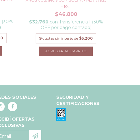
AROS CUBANOS CON BOLITA - PLATA 925
p
- 10...
$46.800
9
cuot
I (30%
$32.760
con
Transferencia I (30%
)
OFF por pago contado)
00
9
cuotas sin interés de
$5.200
EDES SOCIALES
SEGURIDAD Y
CERTIFICACIONES
ECIBÍ OFERTAS
XCLUSIVAS