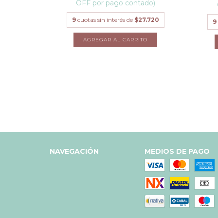
OFF por pago contado)
ado)
9
cuotas sin interés de
$27.720
9
27.720
NAVEGACIÓN
MEDIOS DE PAGO