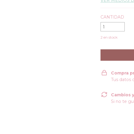
VER MEDIOS 
CANTIDAD
2
en stock
Compra p
Tus datos 
Cambios y
Si no te gu