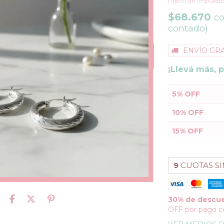
Precio sin impuest
$68.670
c
contado)
ENVÍO GRA
¡Llevá más, 
5% OFF
10% OFF
15% OFF
9
CUOTAS SI
30% de descu
OFF por pago c