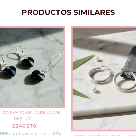
PRODUCTOS SIMILARES
NTO SWAROVSKI (CADENA CON
DIJE + AR...
$240.570
.399
con
Transferencia I (30%
AROS ARGOLLA PLATA 925 FAC