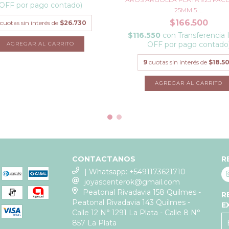
OFF por pago contado)
25MM 5....
$166.500
cuotas sin interés de
$26.730
$116.550
con
Transferencia 
OFF por pago contado
9
cuotas sin interés de
$18.5
CONTACTANOS
R
| Whatsapp: +5491173621710
joyascenterok@gmail.com
Peatonal Rivadavia 158 Quilmes -
R
Peatonal Rivadavia 143 Quilmes -
E
Calle 12 N° 1291 La Plata - Calle 8 N°
857 La Plata