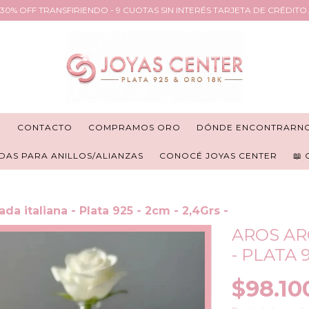
30% OFF TRANSFIRIENDO - 9 CUOTAS SIN INTERÉS TARJETA DE CRÉDITO.
R
CONTACTO
COMPRAMOS ORO
DÓNDE ENCONTRARN
DAS PARA ANILLOS/ALIANZAS
CONOCÉ JOYAS CENTER
📖
ada italiana - Plata 925 - 2cm - 2,4Grs -
AROS AR
- PLATA 9
$98.10