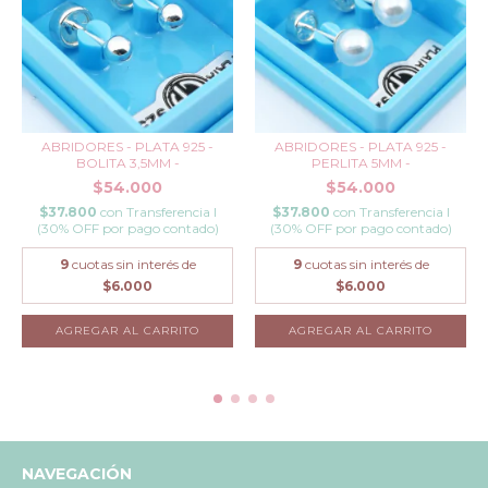
ABRIDORES - PLATA 925 -
ABRIDORES - PLATA 925 -
BOLITA 3,5MM -
PERLITA 5MM -
$54.000
$54.000
$37.800
con
Transferencia I
$37.800
con
Transferencia I
(30% OFF por pago contado)
(30% OFF por pago contado)
9
cuotas sin interés de
9
cuotas sin interés de
$6.000
$6.000
NAVEGACIÓN