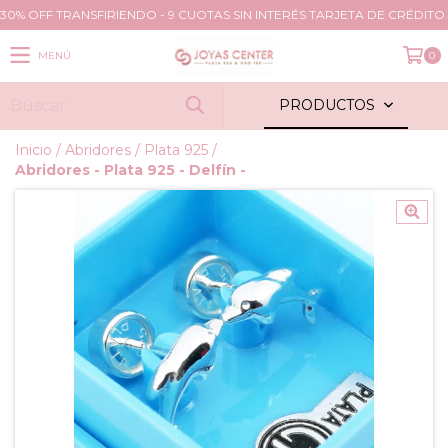
30% OFF TRANSFIRIENDO - 9 CUOTAS SIN INTERÉS TARJETA DE CRÉDITO.
MENÚ
0
PRODUCTOS
Inicio
/
Abridores
/
Plata 925
/
Abridores - Plata 925 - Delfín -