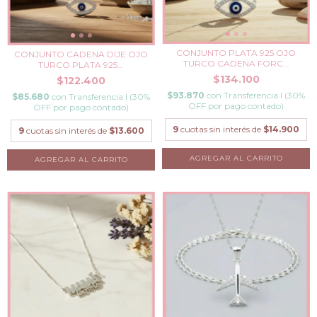
CONJUNTO PLATA 925 OJO
CONJUNTO CADENA DIJE OJO
TURCO CADENA FORC...
TURCO PLATA 925...
$134.100
$122.400
$93.870
con
Transferencia I (30%
$85.680
con
Transferencia I (30%
OFF por pago contado)
OFF por pago contado)
9
cuotas sin interés de
$14.900
9
cuotas sin interés de
$13.600