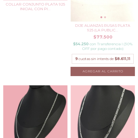
COLLAR CONJUNTO PLATA 925
INICIAL CON PI...
DIJE ALIANZAS RUSAS PLATA
925 (LA PUBLIC...
$77.500
$54.250
con
Transferencia I (30%
OFF por pago contado)
9
cuotas sin interés de
$8.611,11
AGREGAR AL CARRITO