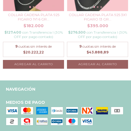
COLLAR CADENA PLATA 925
COLLAR CADENA PLATA 925 3X1
FIGARO 1Y1 6 GR...
FIGARO 13 GR...
$182.000
$395.000
$127.400
con
Transferencia I (30%
$276.500
con
Transferencia I (30%
OFF por pago contado)
OFF por pago contado)
9
cuotas sin interés de
9
cuotas sin interés de
$20.222,22
$43.888,89
NAVEGACIÓN
MEDIOS DE PAGO