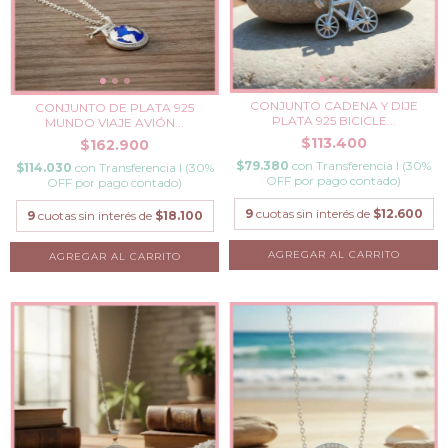
CONJUNTO CADENA Y DIJE
CONJUNTO DE PLATA 925
PLATA 925 BICICLE...
MUNDO VIAJE AVIÓN...
$113.400
$162.900
$79.380
con
Transferencia I (30%
$114.030
con
Transferencia I (30%
OFF por pago contado)
OFF por pago contado)
9
cuotas sin interés de
$12.600
9
cuotas sin interés de
$18.100