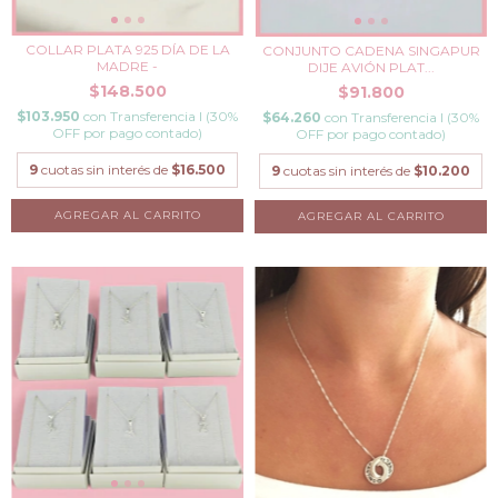
COLLAR PLATA 925 DÍA DE LA
CONJUNTO CADENA SINGAPUR
MADRE -
DIJE AVIÓN PLAT...
$148.500
$91.800
$103.950
con
Transferencia I (30%
$64.260
con
Transferencia I (30%
OFF por pago contado)
OFF por pago contado)
9
cuotas sin interés de
$16.500
9
cuotas sin interés de
$10.200