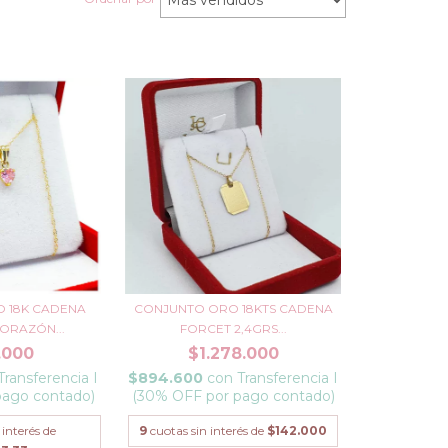
 18K CADENA
CONJUNTO ORO 18KTS CADENA
ORAZÓN...
FORCET 2,4GRS...
.000
$1.278.000
Transferencia I
$894.600
con
Transferencia I
pago contado)
(30% OFF por pago contado)
 interés de
9
cuotas sin interés de
$142.000