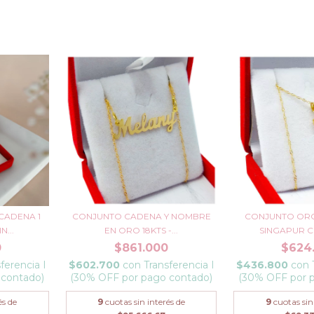
CADENA 1
CONJUNTO CADENA Y NOMBRE
CONJUNTO ORO
...
EN ORO 18KTS -...
SINGAPUR C
0
$861.000
$624
ferencia I
$602.700
con
Transferencia I
$436.800
con
 contado)
(30% OFF por pago contado)
(30% OFF por 
és de
9
cuotas sin interés de
9
cuotas sin