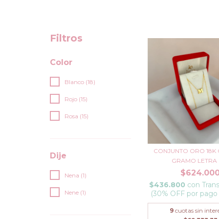
Filtros
Color
Blanco (18)
Rojo (15)
Rosa (15)
CONJUNTO ORO 18K 
Dije
GRAMO LETRA IN
$624.00
Nena (1)
$436.800
con
Trans
Nene (1)
(30% OFF por pago
9
cuotas sin inter