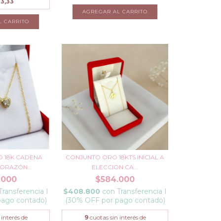
33,33
L CARRITO
 18K CADENA
CONJUNTO ORO 18KTS INICIAL A
ORAZÓN...
ELECCION CA...
.000
$584.000
Transferencia I
$408.800
con
Transferencia I
pago contado)
(30% OFF por pago contado)
 interés de
9
cuotas sin interés de