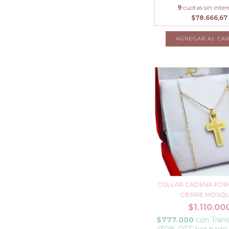
9
cuotas sin inter
$78.666,67
AGREGAR AL CAR
COLLAR CADENA FOR
CIERRE MOSQUE
$1.110.00
$777.000
con
Trans
(30% OFF por pago