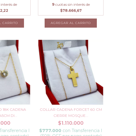
 interés de
9
cuotas sin interés de
2,22
$78.666,67
 18K CADENA
COLLAR CADENA FORCET 60 CM
5CM DI...
CIERRE MOSQUE...
.000
$1.110.000
Transferencia I
$777.000
con
Transferencia I
pago contado)
(30% OFF por pago contado)