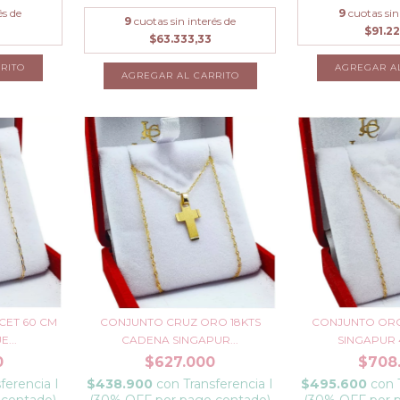
és de
9
cuotas sin
9
cuotas sin interés de
$91.22
$63.333,33
RITO
CET 60 CM
CONJUNTO CRUZ ORO 18KTS
CONJUNTO ORO
...
CADENA SINGAPUR...
SINGAPUR 4
0
$627.000
$708
ferencia I
$438.900
con
Transferencia I
$495.600
con
 contado)
(30% OFF por pago contado)
(30% OFF por 