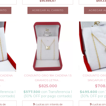
$95.666,67
$69.3
RITO
AGREGAR AL CARRITO
AGREGAR A
 CADENA
CONJUNTO ORO 18K CADENA 1.5
CONJUNTO ORO
N...
GRAMOS LETRA...
SINGAPUR C
0
$825.000
$708
ferencia I
$577.500
con
Transferencia I
$495.600
con
 contado)
(30% OFF por pago contado)
(30% OFF por 
és de
9
cuotas sin interés de
9
cuotas sin