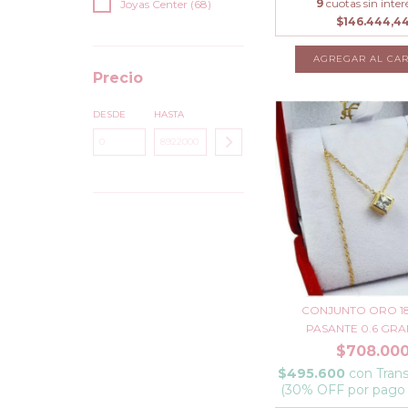
9
cuotas sin inter
Joyas Center (68)
$146.444,4
Precio
DESDE
HASTA
CONJUNTO ORO 18
PASANTE 0.6 GRA
$708.00
$495.600
con
Trans
(30% OFF por pago