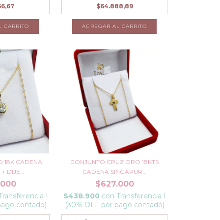
66,67
$64.888,89
L CARRITO
AGREGAR AL CARRITO
 18K CADENA
CONJUNTO CRUZ ORO 18KTS
 DIJE...
CADENA SINGAPUR...
.000
$627.000
Transferencia I
$438.900
con
Transferencia I
pago contado)
(30% OFF por pago contado)