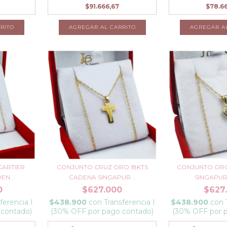
$91.666,67
$78.6
RITO
AGREGAR AL CARRITO
AGREGAR A
CARTIER
CONJUNTO CRUZ ORO 18KTS
CONJUNTO ORO
EN...
CADENA SINGAPUR...
SINGAPUR +
0
$627.000
$627
ferencia I
$438.900
con
Transferencia I
$438.900
con
 contado)
(30% OFF por pago contado)
(30% OFF por 