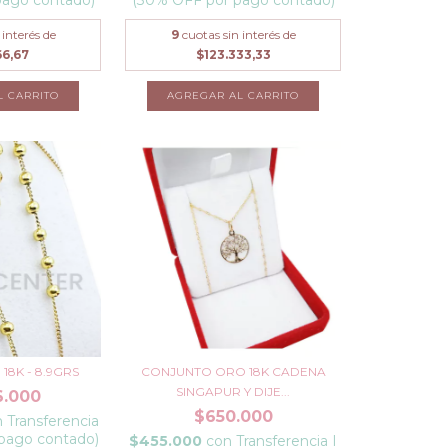
 interés de
9
cuotas sin interés de
66,67
$123.333,33
L CARRITO
18K - 8.9GRS
CONJUNTO ORO 18K CADENA
SINGAPUR Y DIJE...
6.000
$650.000
n
Transferencia
 pago contado)
$455.000
con
Transferencia I