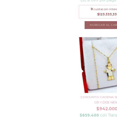
9
cuotas sin inter
$123.333,33
CONJUNTO CADENA S
GR Y DIJE NEN.
$942.00
$659.400
con
Trans