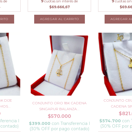
és de
9
cuotas sin interés de
9
cuotas sin
4
$69.666,67
$69.6
AGREGAR A
K DIJE
CONJUNTO CRU
CONJUNTO ORO 18K CADENA
MOS...
CADENA SI
SINGAPUR BALANZA...
0
$821
$570.000
ferencia I
$574.700
con
$399.000
con
Transferencia I
 contado)
(30% OFF por 
(30% OFF por pago contado)