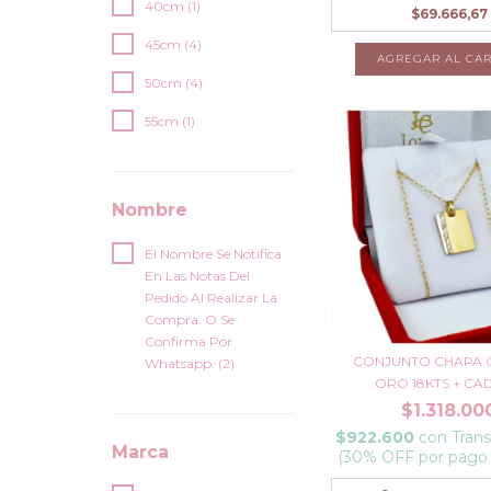
40cm (1)
$69.666,67
45cm (4)
AGREGAR AL CAR
50cm (4)
55cm (1)
Nombre
El Nombre Se Notifica
En Las Notas Del
Pedido Al Realizar La
Compra. O Se
Confirma Por
CONJUNTO CHAPA 
Whatsapp. (2)
ORO 18KTS + CAD
$1.318.00
$922.600
con
Trans
Marca
(30% OFF por pago