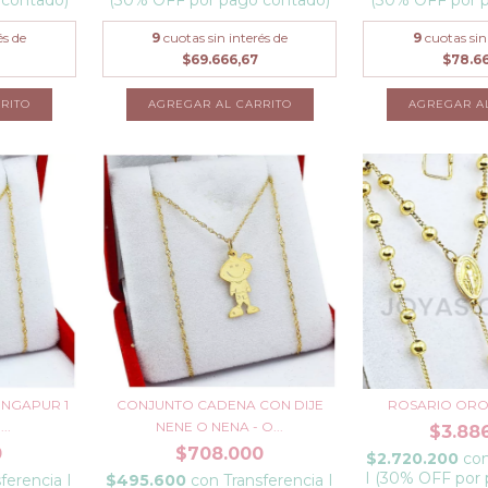
és de
9
cuotas sin interés de
9
cuotas sin
$69.666,67
$78.6
AGREGAR A
INGAPUR 1
CONJUNTO CADENA CON DIJE
ROSARIO ORO 
..
NENE O NENA - O...
$3.88
0
$708.000
$2.720.200
co
I (30% OFF por
ferencia I
$495.600
con
Transferencia I