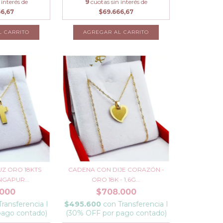
 interés de
9
cuotas sin interés de
66,67
$69.666,67
L CARRITO
Z ORO 18KTS
CADENA CON DIJE CORAZÓN -
NGAPUR...
ORO 18K - 1,6G...
.000
$708.000
Transferencia I
$495.600
con
Transferencia I
pago contado)
(30% OFF por pago contado)