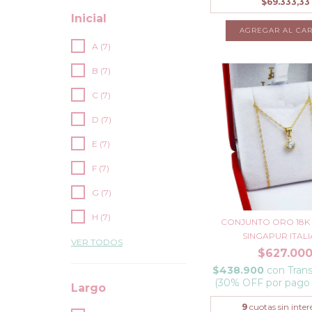
$69.333,33
Inicial
AGREGAR AL CAR
A (7)
B (7)
C (7)
D (7)
E (7)
F (7)
G (7)
H (7)
CONJUNTO ORO 18K
SINGAPUR ITALIA
VER TODOS
$627.00
$438.900
con
Trans
(30% OFF por pago
Largo
9
cuotas sin inter