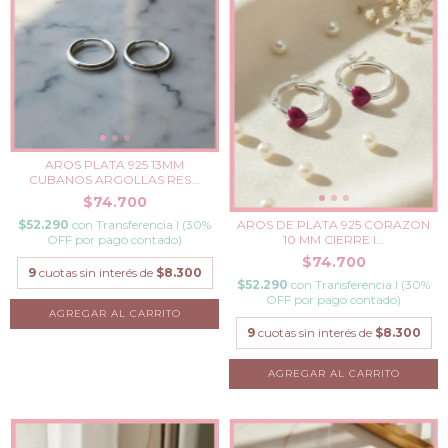
AROS PLATA 925 13MM
CUBANOS ARGOLLAS RES...
$74.700
AROS DE PLATA 925 CORAZON
$52.290
con
Transferencia I (30%
10 MM CIERRE I...
OFF por pago contado)
$74.700
9
cuotas sin interés de
$8.300
$52.290
con
Transferencia I (30%
OFF por pago contado)
9
cuotas sin interés de
$8.300