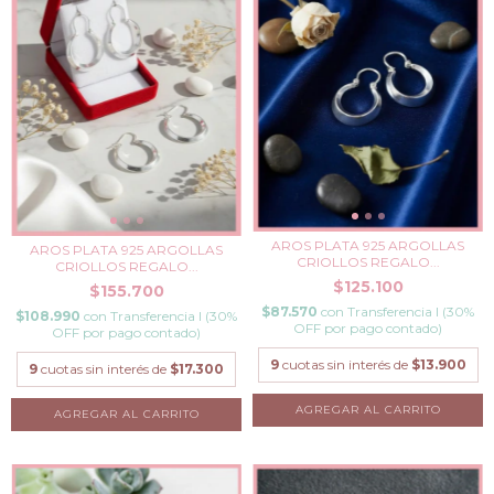
AROS PLATA 925 ARGOLLAS
AROS PLATA 925 ARGOLLAS
CRIOLLOS REGALO...
CRIOLLOS REGALO...
$125.100
$155.700
$87.570
con
Transferencia I (30%
$108.990
con
Transferencia I (30%
OFF por pago contado)
OFF por pago contado)
9
cuotas sin interés de
$13.900
9
cuotas sin interés de
$17.300