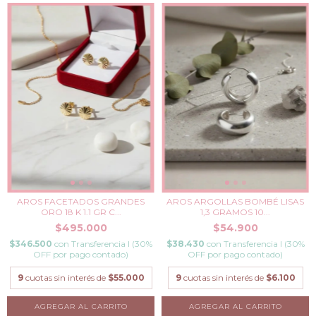
AROS FACETADOS GRANDES
AROS ARGOLLAS BOMBÉ LISAS
ORO 18 K 1.1 GR C...
1,3 GRAMOS 10...
$495.000
$54.900
$346.500
con
Transferencia I (30%
$38.430
con
Transferencia I (30%
OFF por pago contado)
OFF por pago contado)
9
cuotas sin interés de
$55.000
9
cuotas sin interés de
$6.100