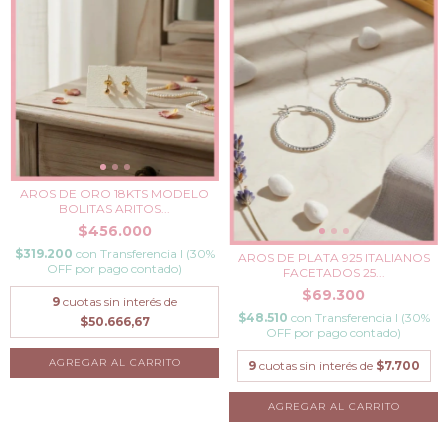
AROS DE ORO 18KTS MODELO
BOLITAS ARITOS...
$456.000
$319.200
con
Transferencia I (30%
AROS DE PLATA 925 ITALIANOS
OFF por pago contado)
FACETADOS 25...
$69.300
9
cuotas sin interés de
$48.510
con
Transferencia I (30%
$50.666,67
OFF por pago contado)
9
cuotas sin interés de
$7.700