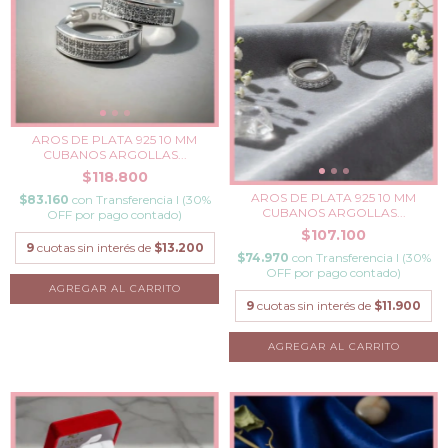
AROS DE PLATA 925 10 MM
CUBANOS ARGOLLAS...
$118.800
AROS DE PLATA 925 10 MM
$83.160
con
Transferencia I (30%
CUBANOS ARGOLLAS...
OFF por pago contado)
$107.100
9
cuotas sin interés de
$13.200
$74.970
con
Transferencia I (30%
OFF por pago contado)
9
cuotas sin interés de
$11.900