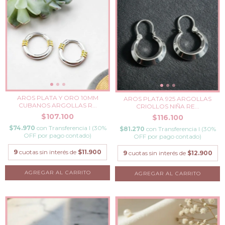
AROS PLATA Y ORO 10MM
AROS PLATA 925 ARGOLLAS
CUBANOS ARGOLLAS R...
CRIOLLOS NIÑA RE...
$107.100
$116.100
$74.970
con
Transferencia I (30%
$81.270
con
Transferencia I (30%
OFF por pago contado)
OFF por pago contado)
9
cuotas sin interés de
$11.900
9
cuotas sin interés de
$12.900