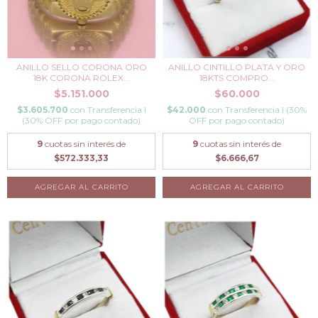
ANILLO SELLO CORONA ORO
ANILLO CINTILLO PLATA Y ORO
18K CORONA ROLEX...
18KTS COMPRO...
$5.151.000
$60.000
$3.605.700
con
Transferencia I
$42.000
con
Transferencia I (30%
(30% OFF por pago contado)
OFF por pago contado)
9
cuotas sin interés de
9
cuotas sin interés de
$572.333,33
$6.666,67
AGREGAR AL CARRITO
AGREGAR AL CARRITO