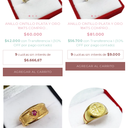
ANILLO CINTILLO PLATA Y ORO
ANILLO CINTILLO PLATA Y ORO
18KTS COMPRO...
18KTS COMPRO...
$60.000
$81.000
$42.000
con
Transferencia I (30%
$56.700
con
Transferencia I (30%
OFF por pago contado)
OFF por pago contado)
9
cuotas sin interés de
9
cuotas sin interés de
$9.000
$6.666,67
AGREGAR AL CARRITO
AGREGAR AL CARRITO