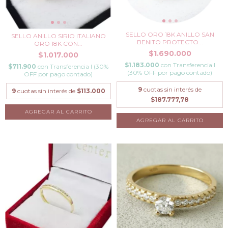
SELLO ORO 18K ANILLO SAN
SELLO ANILLO SIRIO ITALIANO
BENITO PROTECTO...
ORO 18K CON...
$1.690.000
$1.017.000
$1.183.000
con
Transferencia I
$711.900
con
Transferencia I (30%
(30% OFF por pago contado)
OFF por pago contado)
9
cuotas sin interés de
9
cuotas sin interés de
$113.000
$187.777,78
AGREGAR AL CARRITO
AGREGAR AL CARRITO