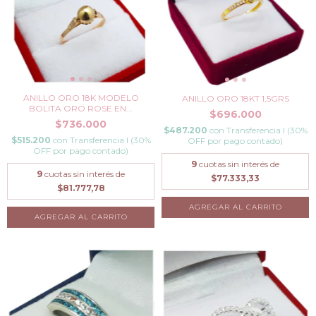
ANILLO ORO 18K MODELO
ANILLO ORO 18KT 1,5GRS
BOLITA ORO ROSE EN...
$696.000
$736.000
$487.200
con
Transferencia I (30%
$515.200
con
Transferencia I (30%
OFF por pago contado)
OFF por pago contado)
9
cuotas sin interés de
9
cuotas sin interés de
$77.333,33
$81.777,78
AGREGAR AL CARRITO
AGREGAR AL CARRITO