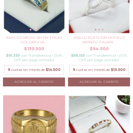
ANILLOS MEDIO SIN FIN 3 FILAS
ANILLO PLATA 925 MODELO
COLORES VA...
INFINITO ITALIAN...
$130.500
$94.500
$91.350
con
Transferencia I (30%
$66.150
con
Transferencia I (30%
OFF por pago contado)
OFF por pago contado)
9
cuotas sin interés de
$14.500
9
cuotas sin interés de
$10.500
AGREGAR AL CARRITO
AGREGAR AL CARRITO