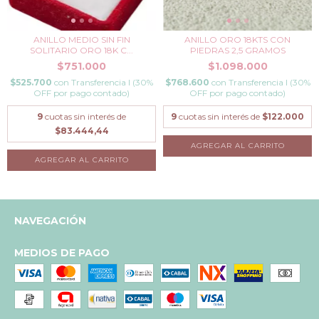
ANILLO MEDIO SIN FIN
ANILLO ORO 18KTS CON
SOLITARIO ORO 18K C...
PIEDRAS 2,5 GRAMOS
$751.000
$1.098.000
$525.700
con
Transferencia I (30%
$768.600
con
Transferencia I (30%
OFF por pago contado)
OFF por pago contado)
9
cuotas sin interés de
9
cuotas sin interés de
$122.000
$83.444,44
AGREGAR AL CARRITO
AGREGAR AL CARRITO
NAVEGACIÓN
MEDIOS DE PAGO